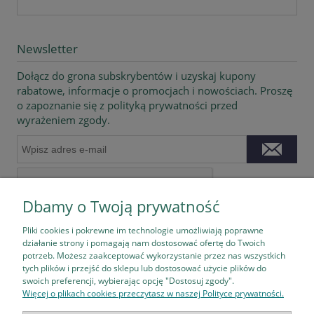
Newsletter
Dołącz do grona subskrybentów i uzyskaj kupony
rabatowe, informacje o promocjach i nowościach. Proszę
o zapoznanie się z polityką prywatności przed
wyrażeniem zgody.
Dbamy o Twoją prywatność
Pliki cookies i pokrewne im technologie umożliwiają poprawne
działanie strony i pomagają nam dostosować ofertę do Twoich
potrzeb. Możesz zaakceptować wykorzystanie przez nas wszystkich
tych plików i przejść do sklepu lub dostosować użycie plików do
Pomoc
swoich preferencji, wybierając opcję "Dostosuj zgody".
Więcej o plikach cookies przeczytasz w naszej Polityce prywatności.
Płatności i dostawa