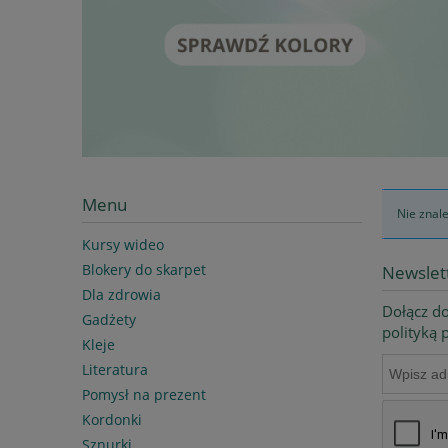
Menu
Nie znal
Kursy wideo
Blokery do skarpet
Newslet
Dla zdrowia
Dołącz do
Gadżety
polityką
Kleje
Literatura
Pomysł na prezent
Kordonki
Sznurki