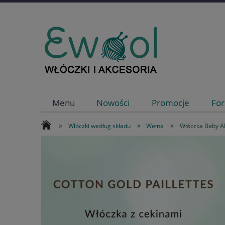
Menu
Nowości
Promocje
For
»
»
»
Włóczki według składu
Wełna
Włóczka Baby A