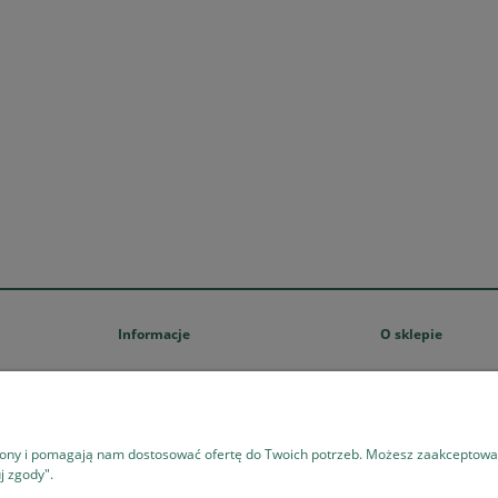
 Baby Lux 70441 kolor
Włóczka Cotton Fusion YarnAr
szaro-niebieski
kolor 3641
13,35 zł
14,37 zł
15,70 zł
16,90 zł
a regularna:
Cena regularna:
15,70 zł
16,90 zł
niższa cena:
Najniższa cena:
do koszyka
do koszyka
Informacje
O sklepie
Regulamin sklepu
Kontakt i dane firm
Polityka prywatności
O firmie
Ustawienia plików cookies
trony i pomagają nam dostosować ofertę do Twoich potrzeb. Możesz zaakceptować 
Zwroty i reklamacje
j zgody".
Zasady zwrotów