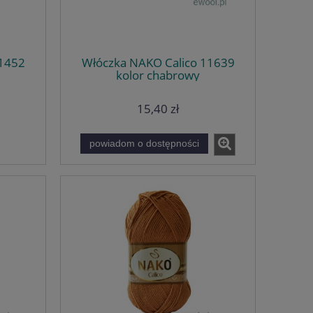
11452
Włóczka NAKO Calico 11639
kolor chabrowy
15,40 zł
powiadom o dostępności