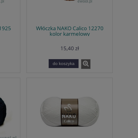
11925
Włóczka NAKO Calico 12270
kolor karmelowy
15,40 zł
do koszyka