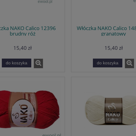
zka NAKO Calico 12396
Włóczka NAKO Calico 148
brudny róż
granatowy
15,40 zł
15,40 zł
do koszyka
do koszyka