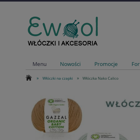
Menu
Nowości
Promocje
For
»
»
Włóczki na czapki
Włóczka Nako Calico