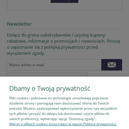
Newsletter
Dołącz do grona subskrybentów i uzyskaj kupony
rabatowe, informacje o promocjach i nowościach. Proszę
o zapoznanie się z polityką prywatności przed
wyrażeniem zgody.
Dbamy o Twoją prywatność
Pliki cookies i pokrewne im technologie umożliwiają poprawne
działanie strony i pomagają nam dostosować ofertę do Twoich
potrzeb. Możesz zaakceptować wykorzystanie przez nas wszystkich
tych plików i przejść do sklepu lub dostosować użycie plików do
Pomoc
swoich preferencji, wybierając opcję "Dostosuj zgody".
Więcej o plikach cookies przeczytasz w naszej Polityce prywatności.