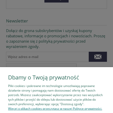
Newsletter
Dołącz do grona subskrybentów i uzyskaj kupony
rabatowe, informacje o promocjach i nowościach. Proszę
o zapoznanie się z polityką prywatności przed
wyrażeniem zgody.
Dbamy o Twoją prywatność
Pliki cookies i pokrewne im technologie umożliwiają poprawne
działanie strony i pomagają nam dostosować ofertę do Twoich
potrzeb. Możesz zaakceptować wykorzystanie przez nas wszystkich
tych plików i przejść do sklepu lub dostosować użycie plików do
Pomoc
swoich preferencji, wybierając opcję "Dostosuj zgody".
Więcej o plikach cookies przeczytasz w naszej Polityce prywatności.