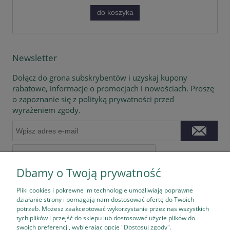
do koszyka
Newsletter
Dołącz do grona subskrybentów i uzyskaj kupony
rabatowe, informacje o promocjach i nowościach. Proszę
o zapoznanie się z polityką prywatności przed
wyrażeniem zgody.
Dbamy o Twoją prywatność
Pliki cookies i pokrewne im technologie umożliwiają poprawne
działanie strony i pomagają nam dostosować ofertę do Twoich
potrzeb. Możesz zaakceptować wykorzystanie przez nas wszystkich
tych plików i przejść do sklepu lub dostosować użycie plików do
Pomoc
swoich preferencji, wybierając opcję "Dostosuj zgody".