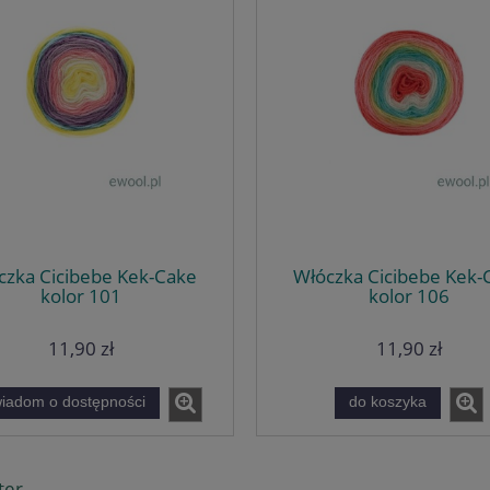
czka Cicibebe Kek-Cake
Włóczka Cicibebe Kek-
kolor 101
kolor 106
11,90 zł
11,90 zł
iadom o dostępności
do koszyka
ter