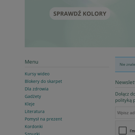
Menu
Nie znal
Kursy wideo
Blokery do skarpet
Newslet
Dla zdrowia
Dołącz do
Gadżety
polityką
Kleje
Literatura
Pomysł na prezent
Kordonki
Sznurki