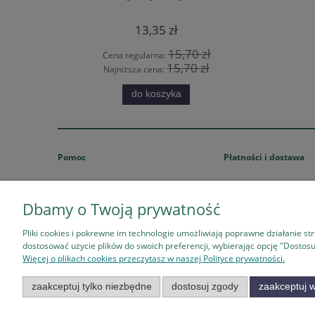
13,35 zł
15,70 zł
Cena regularna:
Cen
15,70 zł
Najniższa cena:
Naj
do koszyka
Pomoc
Płatności i dostawa
Twoje zamówienia
Metody płatności
Często zadawane pytania
Dane do przelewu
Dbamy o Twoją prywatność
Jak kupować?
Formy i koszty dostawy
Pliki cookies i pokrewne im technologie umożliwiają poprawne działanie s
dostosować użycie plików do swoich preferencji, wybierając opcję "Dostosu
Więcej o plikach cookies przeczytasz w naszej Polityce prywatności.
zaakceptuj tylko niezbędne
dostosuj zgody
zaakceptuj w