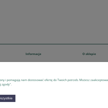
13,35 zł
14,37 zł
15,70 zł
16,90 zł
a regularna:
Cena regularna:
15,70 zł
16,90 zł
niższa cena:
Najniższa cena:
do koszyka
do koszyka
Informacje
O sklepie
Regulamin sklepu
Kontakt i dane firm
Polityka prywatności
O firmie
Ustawienia plików cookies
trony i pomagają nam dostosować ofertę do Twoich potrzeb. Możesz zaakceptować 
Zwroty i reklamacje
j zgody".
Zasady zwrotów
Odstąpienie od umowy
szystkie
Odstąp od umowy tutaj
Program lojalnościowy