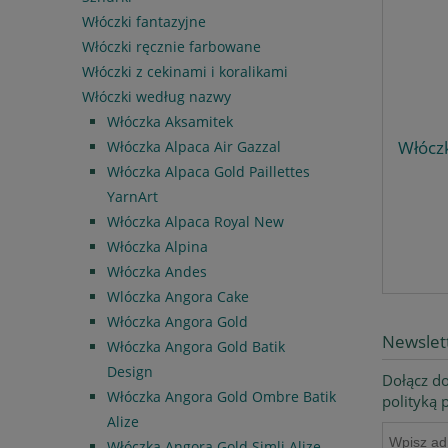
Włóczki fantazyjne
Włóczki ręcznie farbowane
Włóczki z cekinami i koralikami
Włóczki według nazwy
Włóczka Aksamitek
Włócz
Włóczka Alpaca Air Gazzal
Włóczka Alpaca Gold Paillettes
YarnArt
Włóczka Alpaca Royal New
Włóczka Alpina
Włóczka Andes
Wlóczka Angora Cake
Włóczka Angora Gold
Newslet
Włóczka Angora Gold Batik
Design
Dołącz do
Włóczka Angora Gold Ombre Batik
polityką
Alize
Włóczka Angora Gold Simli Alize