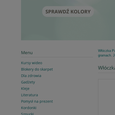
Włóczka Pa
Menu
gramach. J
Kursy wideo
Włóczk
Blokery do skarpet
Dla zdrowia
Gadżety
Kleje
Literatura
Pomysł na prezent
Kordonki
Sznurki