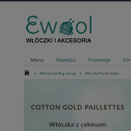
Menu
Nowości
Promocje
For
»
»
Włóczki według nazwy
Włóczka Panda Nako